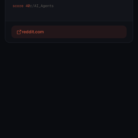
score
40
r/
AI_Agents
reddit.com