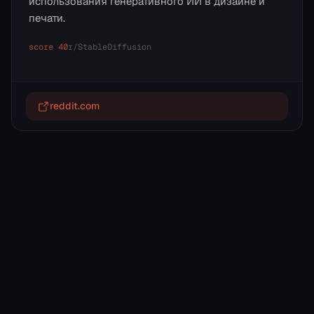
использования генеративного ИИ в дизайне и
печати.
score
40
r/
StableDiffusion
reddit.com