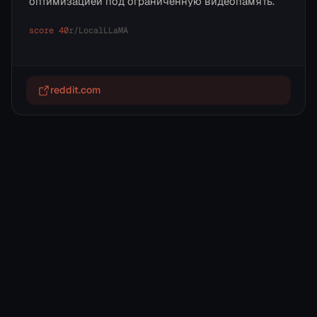
оптимизацией под ограниченную видеопамять.
score
40
r/
LocalLLaMA
reddit.com