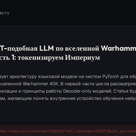
есту
T-подобная LLM по вселенной Warhamm
сть 1: токенизируем Империум
зует архитектуру языковой модели на чистом PyTorch для об
вселенной Warhammer 40K. В первой части цикла рассматри
низации и принципы работы Decoder-only моделей. Статья бу
ам, желающим понять внутреннее устройство обучения нейр