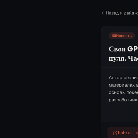
Назад к дайдж
Новость
Своя GP
нуля. Ча
Автор реали
материалах 
основы токе
разработчик
habr.com