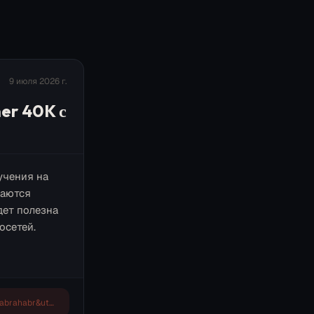
9 июля 2026 г.
er 40K с
учения на
ваются
дет полезна
осетей.
https://habr.com/ru/articles/1056212/?utm_campaign=1056212&utm_source=habrahabr&utm_medium=rss