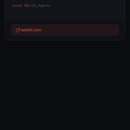
score
40
r/
AI_Agents
reddit.com