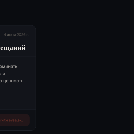
4 июня 2026 г.
обещаний
поминать
ь и
ю ценность
https://www.theverge.com/ai-artificial-intelligence/942629/as-ai-gets-better-it-reveals-an-empty-promise