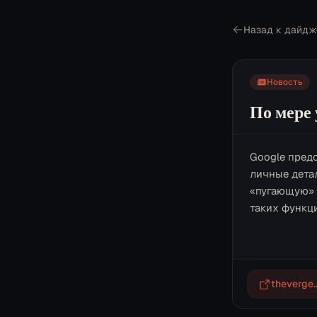
Назад к дайдж
Новость
По мере
Google предс
личные дета
«пугающую» 
таких функц
th