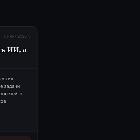
3 июня 2026 г.
ь ИИ, а
ческих
ие задачи
осетей, а
кое