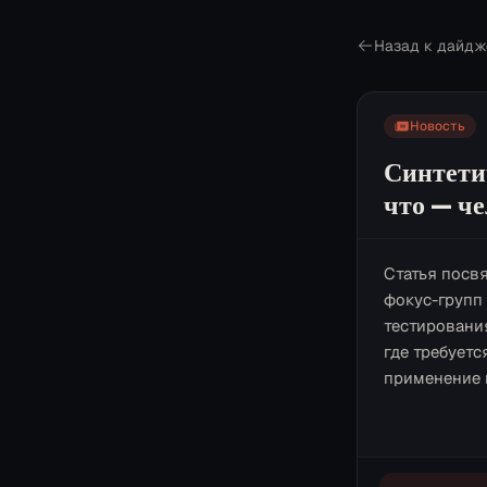
Назад к дайдж
Новость
Синтети
что — ч
Статья посв
фокус-групп
тестировани
где требуетс
применение 