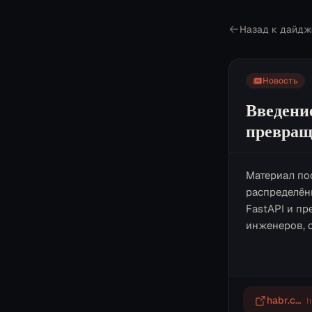
Назад к дайдж
Новость
Введени
превращ
Материал по
распределён
FastAPI и п
инженеров, 
habr.com