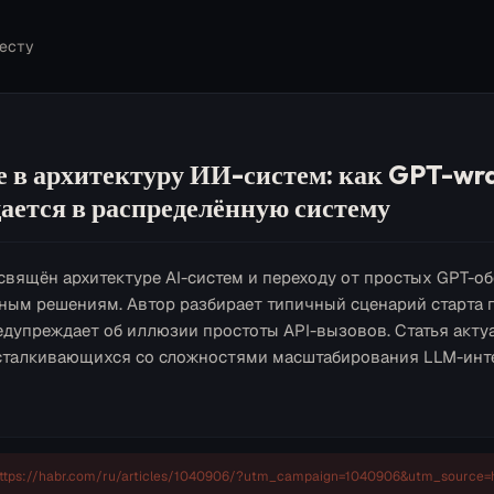
есту
е в архитектуру ИИ-систем: как GPT-wr
ается в распределённую систему
свящён архитектуре AI-систем и переходу от простых GPT-об
ным решениям. Автор разбирает типичный сценарий старта 
редупреждает об иллюзии простоты API-вызовов. Статья акту
сталкивающихся со сложностями масштабирования LLM-инте