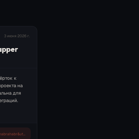
3 июня 2026 г.
apper
ёрток к
проекта на
альна для
граций.
https://habr.com/ru/articles/1040906/?utm_campaign=1040906&utm_source=habrahabr&utm_medium=rss