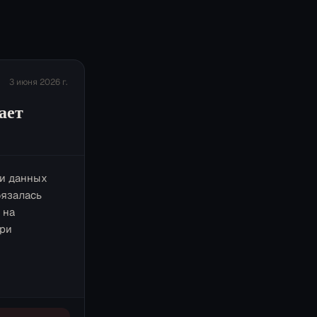
3 июня 2026 г.
ает
ки данных
бязалась
 на
при