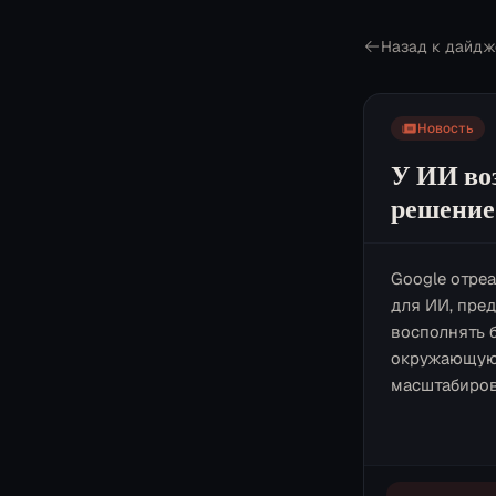
Назад к дайдж
Новость
У ИИ воз
решение
Google отре
для ИИ, пре
восполнять 
окружающую 
масштабиров