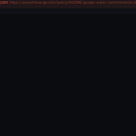
.com
https://www.theverge.com/policy/942296/google-water-commitments-d