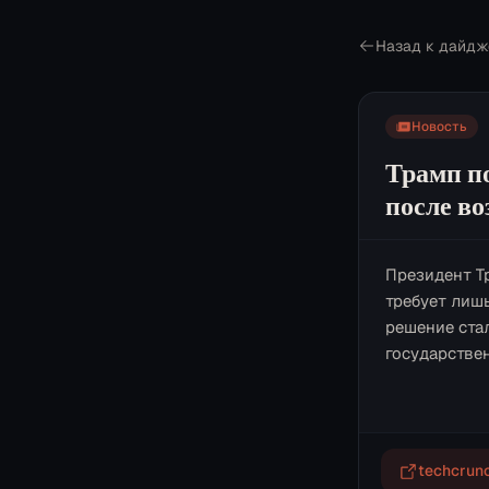
Назад к дайдж
Новость
Трамп п
после в
Президент Т
требует лиш
решение ста
государстве