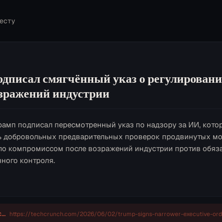
есту
одписал смягчённый указ о регулирован
озражений индустрии
рамп подписал пересмотренный указ по надзору за ИИ, кото
ь добровольных предварительных проверок продвинутых мо
ло компромиссом после возражений индустрии против обяз
нного контроля.
techcrunch.com