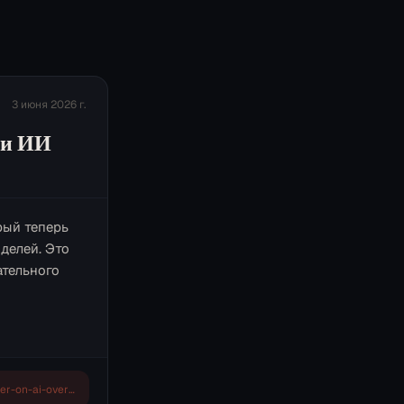
3 июня 2026 г.
ии ИИ
рый теперь
делей. Это
ательного
https://techcrunch.com/2026/06/02/trump-signs-narrower-executive-order-on-ai-oversight-after-industry-objections/